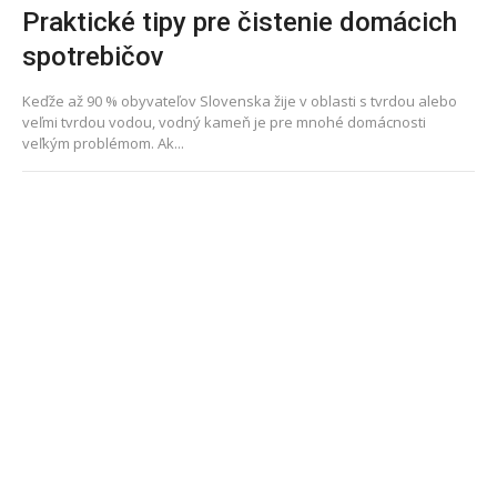
Praktické tipy pre čistenie domácich
spotrebičov
Keďže až 90 % obyvateľov Slovenska žije v oblasti s tvrdou alebo
veľmi tvrdou vodou, vodný kameň je pre mnohé domácnosti
veľkým problémom. Ak...