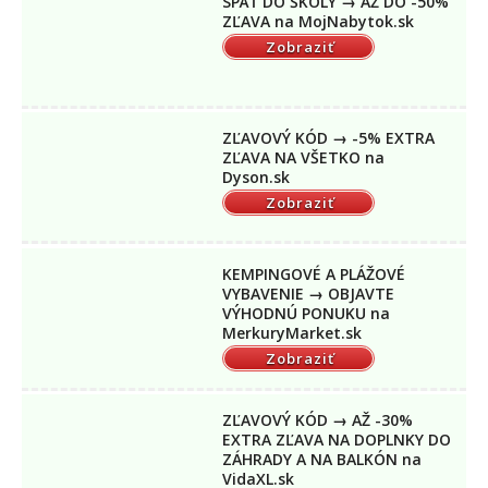
SPÄŤ DO ŠKOLY → AŽ DO -50%
ZĽAVA na MojNabytok.sk
Zobraziť
ZĽAVOVÝ KÓD → -5% EXTRA
ZĽAVA NA VŠETKO na
Dyson.sk
Zobraziť
KEMPINGOVÉ A PLÁŽOVÉ
VYBAVENIE → OBJAVTE
VÝHODNÚ PONUKU na
MerkuryMarket.sk
Zobraziť
ZĽAVOVÝ KÓD → AŽ -30%
EXTRA ZĽAVA NA DOPLNKY DO
ZÁHRADY A NA BALKÓN na
VidaXL.sk