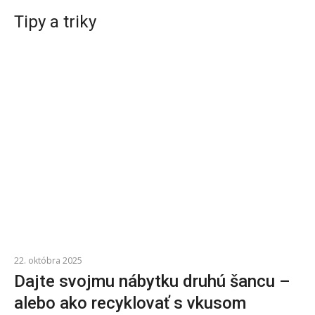
Odstraňovanie vodného kameňa: Praktické tipy pre čistenie domácich spotrebičov
Tipy a triky
Interaktívne ihriská a digitálna zábava do vonkajších hier
Za aké zdravotné problémy sú zodpovedné plesne v domácnosti?
22. októbra 2025
Dajte svojmu nábytku druhú šancu –
alebo ako recyklovať s vkusom