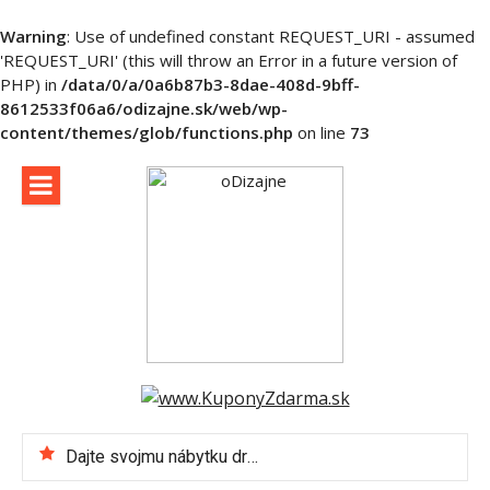
Warning
: Use of undefined constant REQUEST_URI - assumed
'REQUEST_URI' (this will throw an Error in a future version of
PHP) in
/data/0/a/0a6b87b3-8dae-408d-9bff-
8612533f06a6/odizajne.sk/web/wp-
content/themes/glob/functions.php
on line
73
Skip
to
content
Dajte svojmu nábytku druhú šancu – alebo ako recyklovať s vkusom
Viete, ktoré elektrospotrebiče vám podstatne uľahčia život? Toto doma musíte mať!