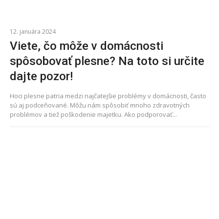
12. januára 2024
Viete, čo môže v domácnosti
spôsobovať plesne? Na toto si určite
dajte pozor!
Hoci plesne patria medzi najčatejšie problémy v domácnosti, často
sú aj podceňované. Môžu nám spôsobiť mnoho zdravotných
problémov a tiež poškodenie majetku. Ako podporovať...