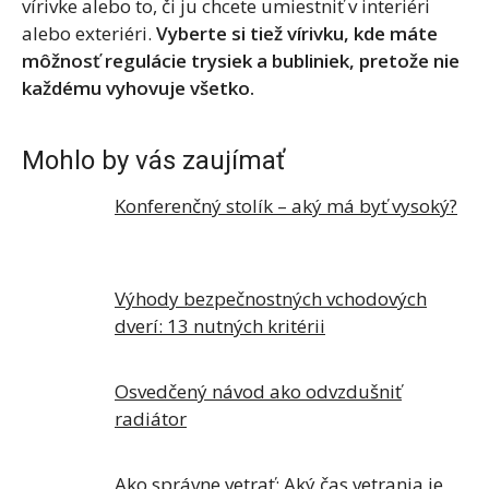
vírivke alebo to, či ju chcete umiestniť v interiéri
alebo exteriéri.
Vyberte si tiež vírivku, kde máte
môžnosť regulácie trysiek a bubliniek, pretože nie
každému vyhovuje všetko.
Mohlo by vás zaujímať
Konferenčný stolík – aký má byť vysoký?
Výhody bezpečnostných vchodových
dverí: 13 nutných kritérii
Osvedčený návod ako odvzdušniť
radiátor
Ako správne vetrať: Aký čas vetrania je