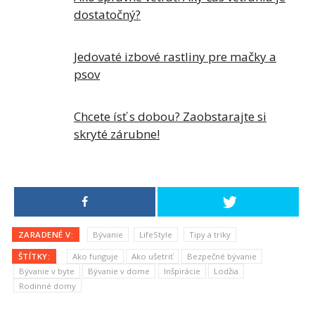
dostatočný?
Jedovaté izbové rastliny pre mačky a
psov
Chcete ísť s dobou? Zaobstarajte si
skryté zárubne!
ZARADENÉ V:
Bývanie
LifeStyle
Tipy a triky
ŠTÍTKY:
Ako funguje
Ako ušetriť
Bezpečné bývanie
Bývanie v byte
Bývanie v dome
Inšpirácie
Lodžia
Rodinné domy