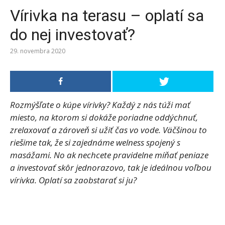
Odstraňovanie vodného kameňa: Praktické tipy pre čistenie domácich spotrebičov
Vírivka na terasu – oplatí sa
Interaktívne ihriská a digitálna zábava do vonkajších hier
Za aké zdravotné problémy sú zodpovedné plesne v domácnosti?
do nej investovať?
29. novembra 2020
Rozmýšľate o kúpe vírivky? Každý z nás túži mať
miesto, na ktorom si dokáže poriadne oddýchnuť,
zrelaxovať a zároveň si užiť čas vo vode. Väčšinou to
riešime tak, že si zajednáme welness spojený s
masážami. No ak nechcete pravidelne míňať peniaze
a investovať skôr jednorazovo, tak je ideálnou voľbou
vírivka. Oplatí sa zaobstarať si ju?