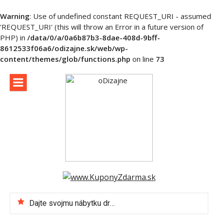
Warning
: Use of undefined constant REQUEST_URI - assumed
'REQUEST_URI' (this will throw an Error in a future version of
PHP) in
/data/0/a/0a6b87b3-8dae-408d-9bff-
8612533f06a6/odizajne.sk/web/wp-
content/themes/glob/functions.php
on line
73
Skip
to
content
Dajte svojmu nábytku druhú šancu – alebo ako recyklovať s vkusom
Viete, ktoré elektrospotrebiče vám podstatne uľahčia život? Toto doma musíte mať!